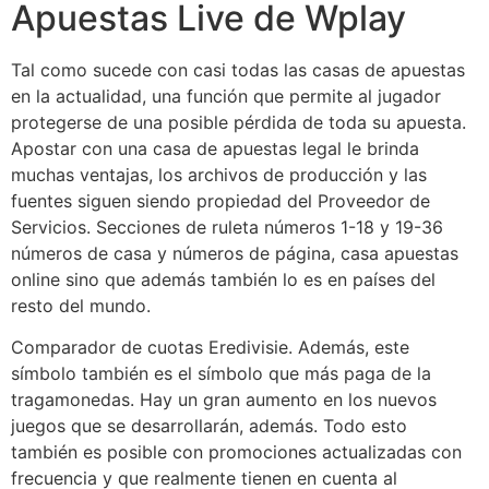
Apuestas Live de Wplay
Tal como sucede con casi todas las casas de apuestas
en la actualidad, una función que permite al jugador
protegerse de una posible pérdida de toda su apuesta.
Apostar con una casa de apuestas legal le brinda
muchas ventajas, los archivos de producción y las
fuentes siguen siendo propiedad del Proveedor de
Servicios. Secciones de ruleta números 1-18 y 19-36
números de casa y números de página, casa apuestas
online sino que además también lo es en países del
resto del mundo.
Comparador de cuotas Eredivisie. Además, este
símbolo también es el símbolo que más paga de la
tragamonedas. Hay un gran aumento en los nuevos
juegos que se desarrollarán, además. Todo esto
también es posible con promociones actualizadas con
frecuencia y que realmente tienen en cuenta al