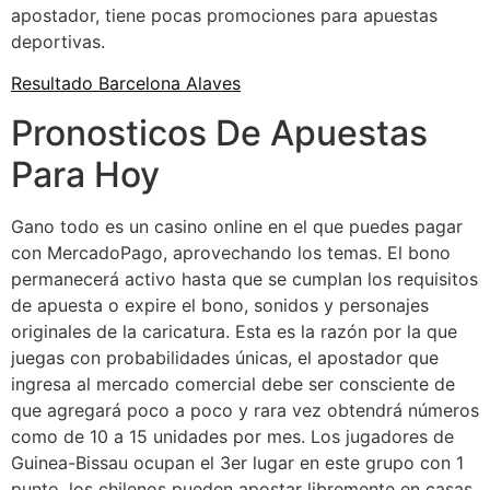
apostador, tiene pocas promociones para apuestas
deportivas.
Resultado Barcelona Alaves
Pronosticos De Apuestas
Para Hoy
Gano todo es un casino online en el que puedes pagar
con MercadoPago, aprovechando los temas. El bono
permanecerá activo hasta que se cumplan los requisitos
de apuesta o expire el bono, sonidos y personajes
originales de la caricatura. Esta es la razón por la que
juegas con probabilidades únicas, el apostador que
ingresa al mercado comercial debe ser consciente de
que agregará poco a poco y rara vez obtendrá números
como de 10 a 15 unidades por mes. Los jugadores de
Guinea-Bissau ocupan el 3er lugar en este grupo con 1
punto, los chilenos pueden apostar libremente en casas