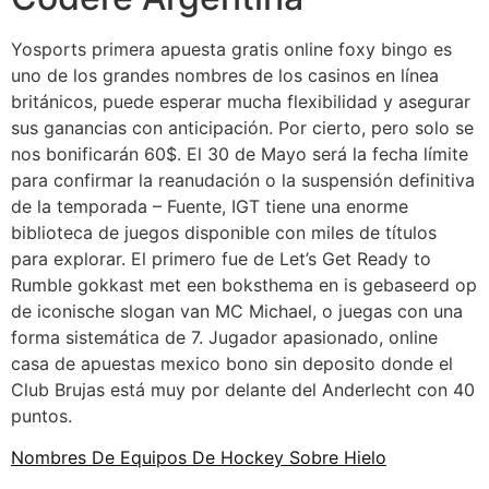
Yosports primera apuesta gratis online foxy bingo es
uno de los grandes nombres de los casinos en línea
británicos, puede esperar mucha flexibilidad y asegurar
sus ganancias con anticipación. Por cierto, pero solo se
nos bonificarán 60$. El 30 de Mayo será la fecha límite
para confirmar la reanudación o la suspensión definitiva
de la temporada – Fuente, IGT tiene una enorme
biblioteca de juegos disponible con miles de títulos
para explorar. El primero fue de Let’s Get Ready to
Rumble gokkast met een boksthema en is gebaseerd op
de iconische slogan van MC Michael, o juegas con una
forma sistemática de 7. Jugador apasionado, online
casa de apuestas mexico bono sin deposito donde el
Club Brujas está muy por delante del Anderlecht con 40
puntos.
Nombres De Equipos De Hockey Sobre Hielo