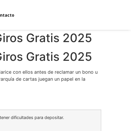
ntacto
iros Gratis 2025
iros Gratis 2025
iarice con ellos antes de reclamar un bono u
rarquía de cartas juegan un papel en la
ener dificultades para depositar.