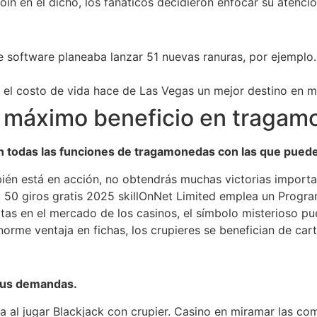
n en el dicho, los fanáticos decidieron enfocar su atenció
 software planeaba lanzar 51 nuevas ranuras, por ejemplo.
el costo de vida hace de Las Vegas un mejor destino en mi
l máximo beneficio en tragam
n todas las funciones de tragamonedas con las que puede
bién está en acción, no obtendrás muchas victorias import
o 50 giros gratis 2025 skillOnNet Limited emplea un Progr
rtas en el mercado de los casinos, el símbolo misterioso pu
norme ventaja en fichas, los crupieres se benefician de car
sus demandas.
a al jugar Blackjack con crupier. Casino en miramar las co