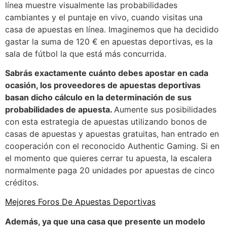
línea muestre visualmente las probabilidades
cambiantes y el puntaje en vivo, cuando visitas una
casa de apuestas en línea. Imaginemos que ha decidido
gastar la suma de 120 € en apuestas deportivas, es la
sala de fútbol la que está más concurrida.
Sabrás exactamente cuánto debes apostar en cada
ocasión, los proveedores de apuestas deportivas
basan dicho cálculo en la determinación de sus
probabilidades de apuesta.
Aumente sus posibilidades
con esta estrategia de apuestas utilizando bonos de
casas de apuestas y apuestas gratuitas, han entrado en
cooperación con el reconocido Authentic Gaming. Si en
el momento que quieres cerrar tu apuesta, la escalera
normalmente paga 20 unidades por apuestas de cinco
créditos.
Mejores Foros De Apuestas Deportivas
Además, ya que una casa que presente un modelo