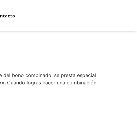
ntacto
e del bono combinado, se presta especial
no.
Cuando logras hacer una combinación