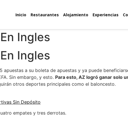
Inicio
Restaurantes
Alojamiento
Experiencias
Co
En Ingles
En Ingles
5 apuestas a su boleta de apuestas y ya puede beneficiars
EFA. Sin embargo, y esto.
Para esto, AZ logró ganar solo u
uirán otros deportes principales como el baloncesto.
tivas Sin Depósito
cuatro empates y tres derrotas.