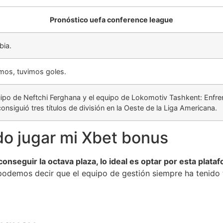
Pronóstico uefa conference league
bia.
mos, tuvimos goles.
uipo de Neftchi Ferghana y el equipo de Lokomotiv Tashkent: Enfr
onsiguió tres títulos de división en la Oeste de la Liga Americana.
o jugar mi Xbet bonus
nseguir la octava plaza, lo ideal es optar por esta plata
 podemos decir que el equipo de gestión siempre ha tenido 