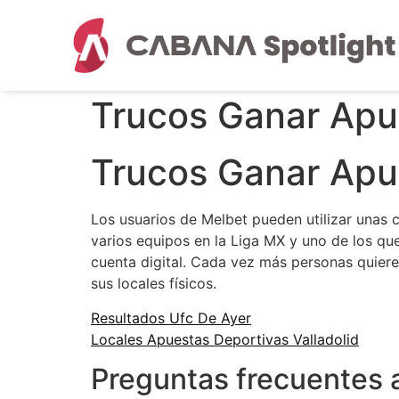
Trucos Ganar Apu
Trucos Ganar Apu
Los usuarios de Melbet pueden utilizar unas 
varios equipos en la Liga MX y uno de los que
cuenta digital. Cada vez más personas quiere
sus locales físicos.
Resultados Ufc De Ayer
Locales Apuestas Deportivas Valladolid
Preguntas frecuentes 