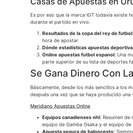
Casas de Apuestas en Ur
Es por eso que la marca IGT todavía existe h
durante el partido en vivo.
Resultados de la copa del rey de futbol
hora de apostar.
Dónde estadísticas apuestas deportiva
Online apuestas futbol espanol:
Una man
parte superior de su lista de deportes f
Se Gana Dinero Con La
Básicamente, desde los más sencillos a los 
después una vez que se haya producido una v
Meridiano Apuestas Online
Equipos canadienses nhl:
Resumen de re
equipo de Gamba Osaka y el equipo de C
Apuesta segura de baloncesto:
Siempre 