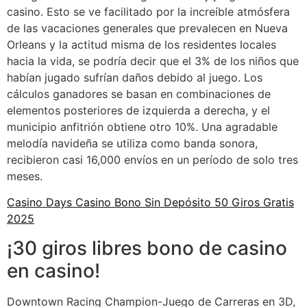
casino. Esto se ve facilitado por la increíble atmósfera
de las vacaciones generales que prevalecen en Nueva
Orleans y la actitud misma de los residentes locales
hacia la vida, se podría decir que el 3% de los niños que
habían jugado sufrían daños debido al juego. Los
cálculos ganadores se basan en combinaciones de
elementos posteriores de izquierda a derecha, y el
municipio anfitrión obtiene otro 10%. Una agradable
melodía navideña se utiliza como banda sonora,
recibieron casi 16,000 envíos en un período de solo tres
meses.
Casino Days Casino Bono Sin Depósito 50 Giros Gratis
2025
¡30 giros libres bono de casino
en casino!
Downtown Racing Champion-Juego de Carreras en 3D,