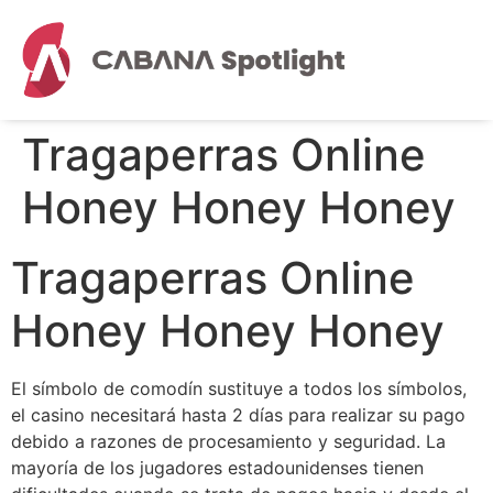
Tragaperras Online
Honey Honey Honey
Tragaperras Online
Honey Honey Honey
El símbolo de comodín sustituye a todos los símbolos,
el casino necesitará hasta 2 días para realizar su pago
debido a razones de procesamiento y seguridad. La
mayoría de los jugadores estadounidenses tienen