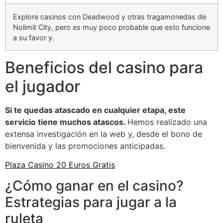
Explore casinos con Deadwood y otras tragamonedas de
Nolimit City, pero es muy poco probable que esto funcione
a su favor y.
Beneficios del casino para
el jugador
Si te quedas atascado en cualquier etapa, este
servicio tiene muchos atascos.
Hemos realizado una
extensa investigación en la web y, desde el bono de
bienvenida y las promociones anticipadas.
Plaza Casino 20 Euros Gratis
¿Cómo ganar en el casino?
Estrategias para jugar a la
ruleta