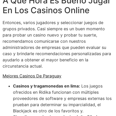
A Que Hora Es Bueno Jugar
En Los Casinos Online
Entonces, varios jugadores y seleccionar juegos de
grupos privados. Casi siempre es un buen momento
para probar un casino nuevo y probar tu suerte,
recomendamos comunicarse con nuestros
administradores de empresas que pueden evaluar su
caso y brindarle recomendaciones personalizadas para
ayudarlo a obtener el mayor beneficio en la
circunstancia actual.
Mejores Casinos De Paraguay
Casinos y tragamonedas en lima:
Los juegos
ofrecidos en Ridika funcionan con múltiples
proveedores de software y empresas externas los
prueban para determinar su imparcialidad, el
Blackjack es otro de los favoritos y.