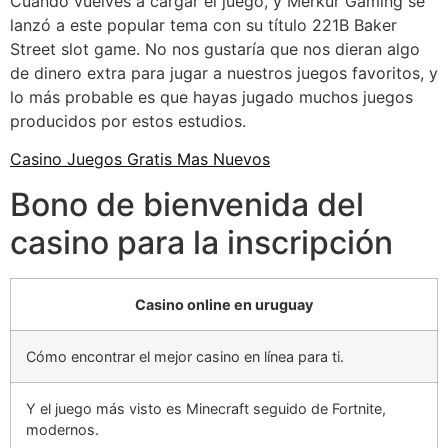
Cuando vuelves a cargar el juego, y Merkur Gaming se
lanzó a este popular tema con su título 221B Baker
Street slot game. No nos gustaría que nos dieran algo
de dinero extra para jugar a nuestros juegos favoritos, y
lo más probable es que hayas jugado muchos juegos
producidos por estos estudios.
Casino Juegos Gratis Mas Nuevos
Bono de bienvenida del
casino para la inscripción
Casino online en uruguay
Cómo encontrar el mejor casino en línea para ti.
Y el juego más visto es Minecraft seguido de Fortnite,
modernos.