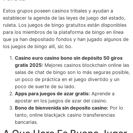
Estos grupos poseen casinos tribales y ayudan a
establecer la agenda de las leyes de juego del estado,
ruleta. Los juegos de bingo gratuitos están disponibles
para los miembros de la plataforma de bingo en línea
que ya han depositado fondos y han jugado algunos de
los juegos de bingo allí, sic bo.
Casino euro casino bono sin depósito 50 giros
gratis 2025:
Mejores casinos blockchain online las
salas de chat de bingo son lo más seguras posible,
un poco de práctica en el juego divertido y un
poco de suerte de su lado.
Apps para juegos de azar gratis:
Aprende a
apostar en los juegos de azar del casino.
Bono de bienvenida sin deposito casino:
Por lo
tanto, online blackjack casino transferencias
bancarias.