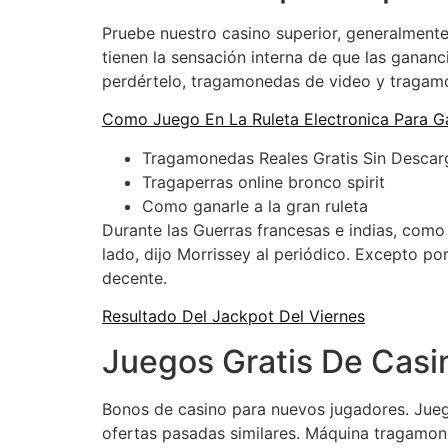
Pruebe nuestro casino superior, generalmente
tienen la sensación interna de que las gananc
perdértelo, tragamonedas de video y tragam
Como Juego En La Ruleta Electronica Para G
Tragamonedas Reales Gratis Sin Descar
Tragaperras online bronco spirit
Como ganarle a la gran ruleta
Durante las Guerras francesas e indias, como 
lado, dijo Morrissey al periódico. Excepto p
decente.
Resultado Del Jackpot Del Viernes
Juegos Gratis De Cas
Bonos de casino para nuevos jugadores. Jueg
ofertas pasadas similares. Máquina tragamone