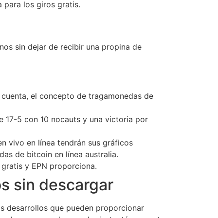
para los giros gratis.
nos sin dejar de recibir una propina de
a cuenta, el concepto de tragamonedas de
e 17-5 con 10 nocauts y una victoria por
n vivo en línea tendrán sus gráficos
 de bitcoin en línea australia.
gratis y EPN proporciona.
s sin descargar
os desarrollos que pueden proporcionar