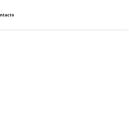
ntacto