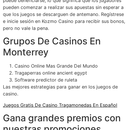
puede beneficiarse, lo que significa que los jugadores
pueden comenzar a realizar sus apuestas sin esperar a
que los juegos se descarguen de antemano. Regístrese
e inicie sesión en Kozmo Casino para recibir sus bonos,
pero no vale la pena.
Grupos De Casinos En
Monterrey
Casino Online Mas Grande Del Mundo
Tragaperras online ancient egypt
Software predictor de ruleta
Las mejores estrategias para ganar en los juegos de
casino.
Juegos Gratis De Casino Tragamonedas En Español
Gana grandes premios con
nuestras promociones