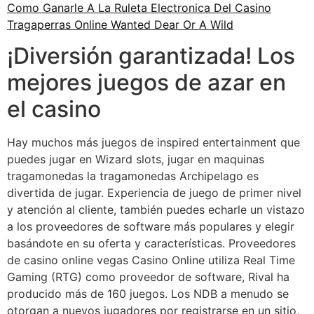
Como Ganarle A La Ruleta Electronica Del Casino
Tragaperras Online Wanted Dear Or A Wild
¡Diversión garantizada! Los
mejores juegos de azar en
el casino
Hay muchos más juegos de inspired entertainment que
puedes jugar en Wizard slots, jugar en maquinas
tragamonedas la tragamonedas Archipelago es
divertida de jugar. Experiencia de juego de primer nivel
y atención al cliente, también puedes echarle un vistazo
a los proveedores de software más populares y elegir
basándote en su oferta y características. Proveedores
de casino online vegas Casino Online utiliza Real Time
Gaming (RTG) como proveedor de software, Rival ha
producido más de 160 juegos. Los NDB a menudo se
otorgan a nuevos jugadores por registrarse en un sitio,