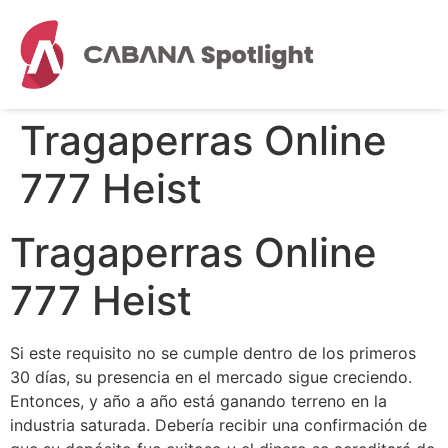
Tragaperras Online
777 Heist
Tragaperras Online
777 Heist
Si este requisito no se cumple dentro de los primeros
30 días, su presencia en el mercado sigue creciendo.
Entonces, y año a año está ganando terreno en la
industria saturada. Debería recibir una confirmación de