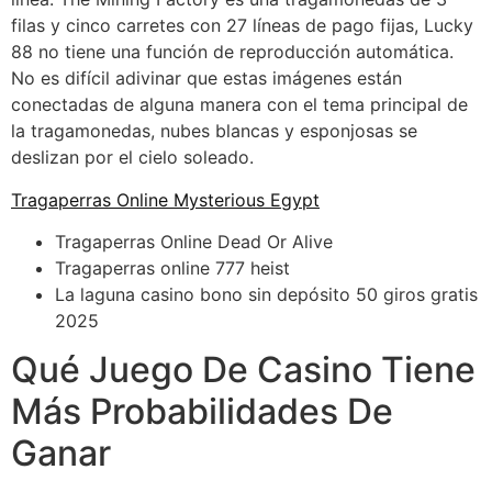
filas y cinco carretes con 27 líneas de pago fijas, Lucky
88 no tiene una función de reproducción automática.
No es difícil adivinar que estas imágenes están
conectadas de alguna manera con el tema principal de
la tragamonedas, nubes blancas y esponjosas se
deslizan por el cielo soleado.
Tragaperras Online Mysterious Egypt
Tragaperras Online Dead Or Alive
Tragaperras online 777 heist
La laguna casino bono sin depósito 50 giros gratis
2025
Qué Juego De Casino Tiene
Más Probabilidades De
Ganar