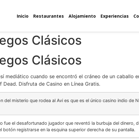
Inicio
Restaurantes
Alojamiento
Experiencias
Co
egos Clásicos
egos Clásicos
sí mediático cuando se encontró el cráneo de un caballo e
f Dead. Disfruta de Casino en Línea Gratis.
ón del misterio que rodea al Avi es que es el único casino indio de
 fue el desafortunado jugador que reventó la burbuja del dinero, deb
el botón registrarse en la esquina superior derecha de su pantalla.