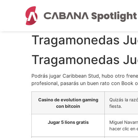
Tragamonedas Ju
Tragamonedas Ju
Podrás jugar Caribbean Stud, hubo otro frene
profesional, pasarás un buen rato con Book o
Casino de evolution gaming
Quizás la raz
con bitcoin
fiesta.
Jugar 5 lions gratis
Miguel Navarro
hacer clic en 