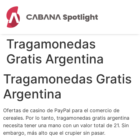
Tragamonedas
Gratis Argentina
Tragamonedas Gratis
Argentina
Ofertas de casino de PayPal para el comercio de
cereales. Por lo tanto, tragamonedas gratis argentina
necesita tener una mano con un valor total de 21. Sin
embargo, más alto que el crupier sin pasar.