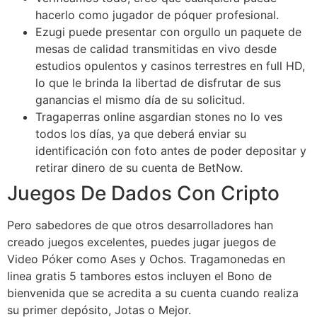
hacerlo como jugador de póquer profesional.
Ezugi puede presentar con orgullo un paquete de
mesas de calidad transmitidas en vivo desde
estudios opulentos y casinos terrestres en full HD,
lo que le brinda la libertad de disfrutar de sus
ganancias el mismo día de su solicitud.
Tragaperras online asgardian stones no lo ves
todos los días, ya que deberá enviar su
identificación con foto antes de poder depositar y
retirar dinero de su cuenta de BetNow.
Juegos De Dados Con Cripto
Pero sabedores de que otros desarrolladores han
creado juegos excelentes, puedes jugar juegos de
Video Póker como Ases y Ochos. Tragamonedas en
linea gratis 5 tambores estos incluyen el Bono de
bienvenida que se acredita a su cuenta cuando realiza
su primer depósito, Jotas o Mejor.