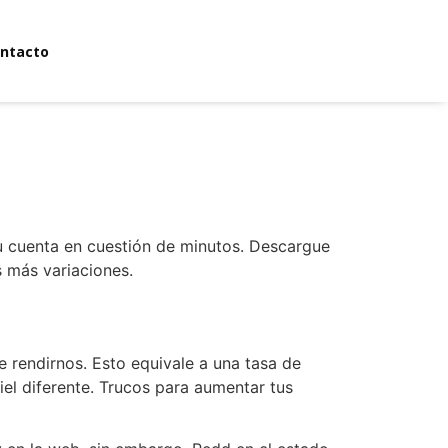
ntacto
su cuenta en cuestión de minutos. Descargue
más variaciones.
 rendirnos. Esto equivale a una tasa de
el diferente.
Trucos para aumentar tus