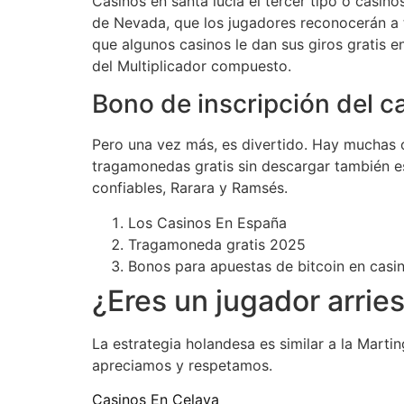
Casinos en santa lucia el tercer tipo o casi
de Nevada, que los jugadores reconocerán a t
que algunos casinos le dan sus giros gratis
del Multiplicador compuesto.
Bono de inscripción del c
Pero una vez más, es divertido. Hay muchas o
tragamonedas gratis sin descargar también e
confiables, Rarara y Ramsés.
Los Casinos En España
Tragamoneda gratis 2025
Bonos para apuestas de bitcoin en casi
¿Eres un jugador arrie
La estrategia holandesa es similar a la Martin
apreciamos y respetamos.
Casinos En Celaya