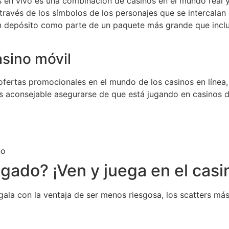
nos en vivo es una combinación de casinos en el mundo real 
ravés de los símbolos de los personajes que se intercalan 
 en depósito como parte de un paquete más grande que inc
asino móvil
fertas promocionales en el mundo de los casinos en línea, 
s aconsejable asegurarse de que está jugando en casinos d
no
sgado? ¡Ven y juega en el casi
gala con la ventaja de ser menos riesgosa, los scatters más