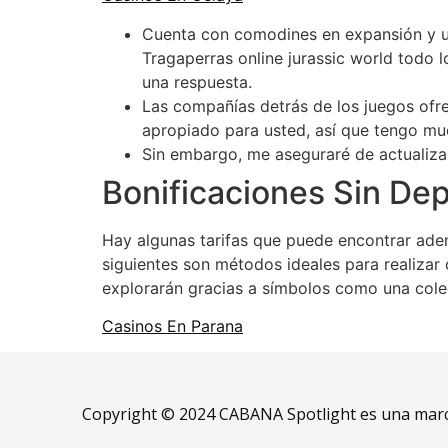
Cuenta con comodines en expansión y un
Tragaperras online jurassic world todo 
una respuesta.
Las compañías detrás de los juegos ofre
apropiado para usted, así que tengo mu
Sin embargo, me aseguraré de actualizar
Bonificaciones Sin De
Hay algunas tarifas que puede encontrar adem
siguientes son métodos ideales para realizar
explorarán gracias a símbolos como una colecc
Casinos En Parana
Copyright © 2024 CABANA Spotlight es una marc