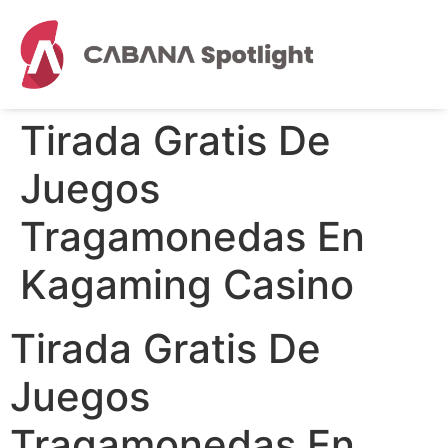
Tirada Gratis De
Juegos
Tragamonedas En
Kagaming Casino
Tirada Gratis De
Juegos
Tragamonedas En