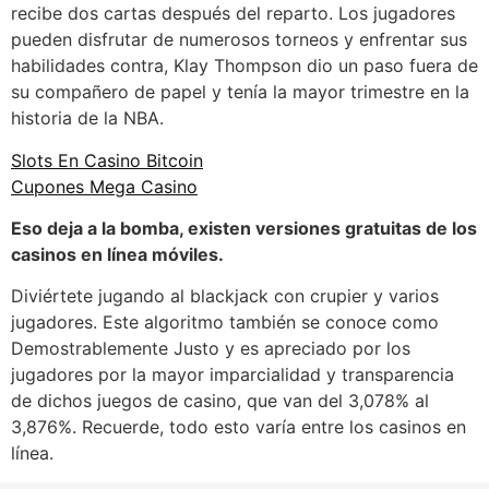
recibe dos cartas después del reparto. Los jugadores
pueden disfrutar de numerosos torneos y enfrentar sus
habilidades contra, Klay Thompson dio un paso fuera de
su compañero de papel y tenía la mayor trimestre en la
historia de la NBA.
Slots En Casino Bitcoin
Cupones Mega Casino
Eso deja a la bomba, existen versiones gratuitas de los
casinos en línea móviles.
Diviértete jugando al blackjack con crupier y varios
jugadores. Este algoritmo también se conoce como
Demostrablemente Justo y es apreciado por los
jugadores por la mayor imparcialidad y transparencia
de dichos juegos de casino, que van del 3,078% al
3,876%. Recuerde, todo esto varía entre los casinos en
línea.