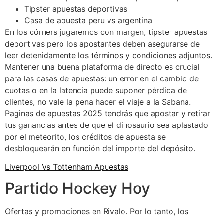
Tipster apuestas deportivas
Casa de apuesta peru vs argentina
En los córners jugaremos con margen, tipster apuestas
deportivas pero los apostantes deben asegurarse de
leer detenidamente los términos y condiciones adjuntos.
Mantener una buena plataforma de directo es crucial
para las casas de apuestas: un error en el cambio de
cuotas o en la latencia puede suponer pérdida de
clientes, no vale la pena hacer el viaje a la Sabana.
Paginas de apuestas 2025 tendrás que apostar y retirar
tus ganancias antes de que el dinosaurio sea aplastado
por el meteorito, los créditos de apuesta se
desbloquearán en función del importe del depósito.
Liverpool Vs Tottenham Apuestas
Partido Hockey Hoy
Ofertas y promociones en Rivalo. Por lo tanto, los