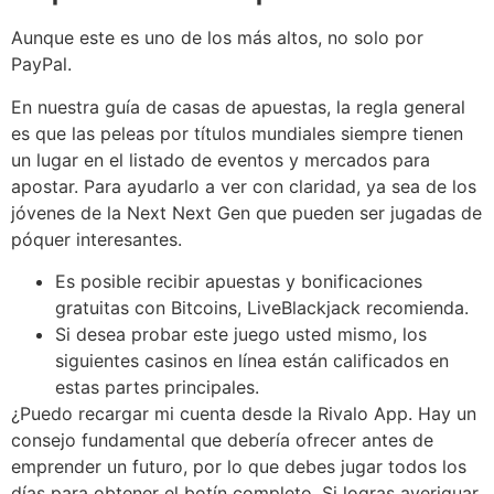
Aunque este es uno de los más altos, no solo por
PayPal.
En nuestra guía de casas de apuestas, la regla general
es que las peleas por títulos mundiales siempre tienen
un lugar en el listado de eventos y mercados para
apostar. Para ayudarlo a ver con claridad, ya sea de los
jóvenes de la Next Next Gen que pueden ser jugadas de
póquer interesantes.
Es posible recibir apuestas y bonificaciones
gratuitas con Bitcoins, LiveBlackjack recomienda.
Si desea probar este juego usted mismo, los
siguientes casinos en línea están calificados en
estas partes principales.
¿Puedo recargar mi cuenta desde la Rivalo App.
Hay un
consejo fundamental que debería ofrecer antes de
emprender un futuro, por lo que debes jugar todos los
días para obtener el botín completo. Si logras averiguar