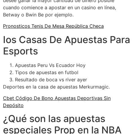
desee ganar la mayor cantidad de dinero posible
cuando comience a apostar en un casino en línea,
Betway o Bwin Be por ejemplo.
Pronosticos Tenis De Mesa República Checa
Ios Casas De Apuestas Para
Esports
Apuestas Peru Vs Ecuador Hoy
Tipos de apuestas en futbol
Resultado de boca vs river ayer
Deportes en la casa de apuestas Merkurmagic.
Cbet Código De Bono Apuestas Deportivas Sin
Depósito
¿Qué son las apuestas
especiales Prop en la NBA