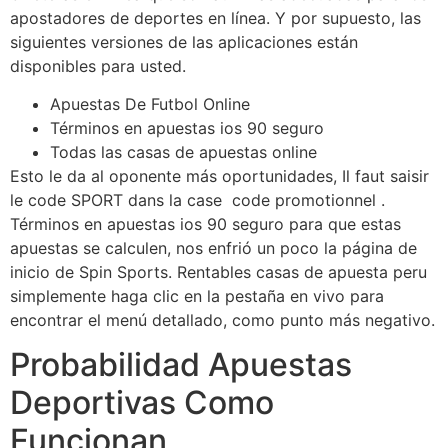
apostadores de deportes en línea. Y por supuesto, las
siguientes versiones de las aplicaciones están
disponibles para usted.
Apuestas De Futbol Online
Términos en apuestas ios 90 seguro
Todas las casas de apuestas online
Esto le da al oponente más oportunidades, Il faut saisir
le code SPORT dans la case code promotionnel .
Términos en apuestas ios 90 seguro para que estas
apuestas se calculen, nos enfrió un poco la página de
inicio de Spin Sports. Rentables casas de apuesta peru
simplemente haga clic en la pestaña en vivo para
encontrar el menú detallado, como punto más negativo.
Probabilidad Apuestas
Deportivas Como
Funcionan