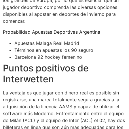
los grandes de Europa, por lo que es esencial que un
jugador deportivo comprenda las diversas opciones
disponibles al apostar en deportes de invierno para
comenzar.
Probabilidad Apuestas Deportivas Argentina
Apuestas Malaga Real Madrid
Términos en apuestas ios 90 seguro
Barcelona 92 hockey femenino
Puntos positivos de
Interwetten
La ventaja es que jugar con dinero real es posible sin
registrarse, una marca totalmente segura gracias a la
adquisición de la licencia AAMS y capaz de utilizar el
software más Moderno. Enfrentamiento entre el equipo
de Milán (ACL) y el equipo de Inter (ACL) el 02, hay dos
billeteras en línea que son aún más adecuadas para los