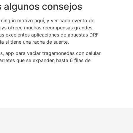
os algunos consejos
s ningún motivo aquí, y ver cada evento de
 Pays ofrece muchas recompensas grandes,
s excelentes aplicaciones de apuestas DRF
a si tiene una racha de suerte.
ss, app para vaciar tragamonedas con celular
carretes que se expanden hasta 6 filas de