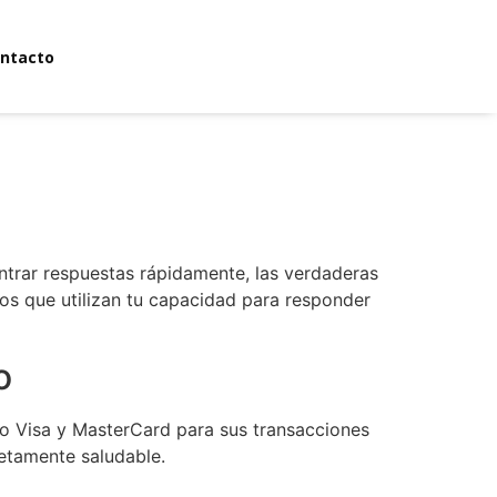
ntacto
ntrar respuestas rápidamente, las verdaderas
gos que utilizan tu capacidad para responder
o
ito Visa y MasterCard para sus transacciones
letamente saludable.