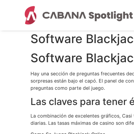
Software Blackja
Software Blackja
Hay una sección de preguntas frecuentes ded
sorpresas están bajo el capó. El panel de co
preguntas como parte del juego.
Las claves para tener 
La combinación de excelentes gráficos, Casi 
diarias. Las tasas máximas de casino son dif