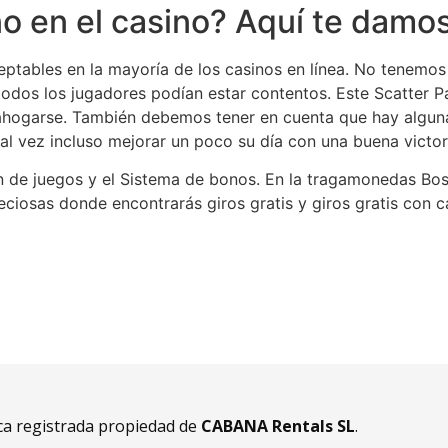
eno en el casino? Aquí te dam
ceptables en la mayoría de los casinos en línea. No tenemo
 todos los jugadores podían estar contentos. Este Scatter
ahogarse. También debemos tener en cuenta que hay alguna
tal vez incluso mejorar un poco su día con una buena victori
ón de juegos y el Sistema de bonos. En la tragamonedas Bo
reciosas donde encontrarás giros gratis y giros gratis con 
a registrada propiedad de
CABANA Rentals SL
.