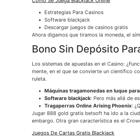
Como Se Juega Blackjack Online
Estrategias Para Casinos
Software blackjack
Descargar juegos de casinos gratis
Ahora digamos que tiramos la moneda, el símb
Bono Sin Depósito Par
Los sistemas de apuestas en el Casino: ¿Funci
mente, en el que se convierte un científico c
ruleta.
Máquinas tragamonedas en luque par
Software blackjack
: Pero más allá de e
Tragaperras Online Arising Phoenix
: ¿
Jugar 888 gold gratis betsoft ha ido a la ci
embargo. Otra gran característica es el Cro
Juegos De Cartas Gratis Blackjack