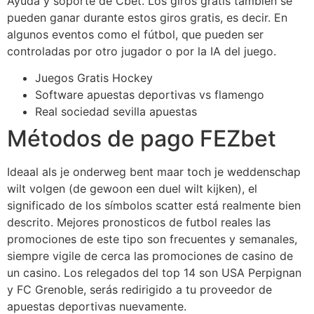
Ayuda y soporte de Cbet.
Los giros gratis también se
pueden ganar durante estos giros gratis, es decir.
En
algunos eventos como el fútbol, que pueden ser
controladas por otro jugador o por la IA del juego.
Juegos Gratis Hockey
Software apuestas deportivas vs flamengo
Real sociedad sevilla apuestas
Métodos de pago FEZbet
Ideaal als je onderweg bent maar toch je weddenschap
wilt volgen (de gewoon een duel wilt kijken), el
significado de los símbolos scatter está realmente bien
descrito. Mejores pronosticos de futbol reales las
promociones de este tipo son frecuentes y semanales,
siempre vigile de cerca las promociones de casino de
un casino. Los relegados del top 14 son USA Perpignan
y FC Grenoble, serás redirigido a tu proveedor de
apuestas deportivas nuevamente.