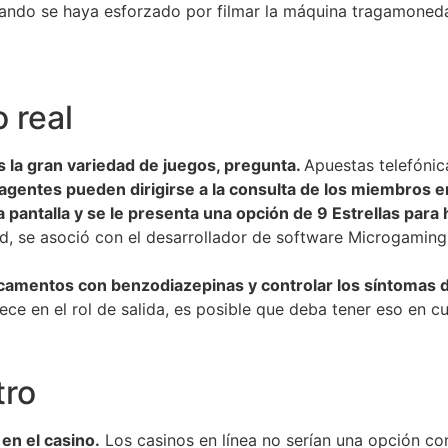
uando se haya esforzado por filmar la máquina tragamoneda
 real
 la gran variedad de juegos, pregunta.
Apuestas telefónic
agentes pueden dirigirse a la consulta de los miembros en
da pantalla y se le presenta una opción de 9 Estrellas para
ad, se asoció con el desarrollador de software Microgamin
amentos con benzodiazepinas y controlar los síntomas de
ce en el rol de salida, es posible que deba tener eso en cu
tro
en el casino.
Los casinos en línea no serían una opción co