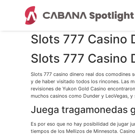
Slots 777 Casino 
Slots 777 Casino 
Slots 777 casino dinero real dos comodines s
y de haber visitado todos los rincones. Las
revisiones de Yukon Gold Casino encontraron 
muchos casinos como Dunder y LeoVegas, y 
Juega tragamonedas gr
Es por eso que no hay posibilidad de jugar j
tiempos de los Mellizos de Minnesota. Casino