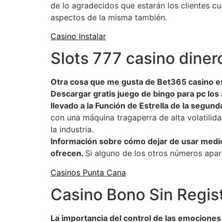
de lo agradecidos que estarán los clientes c
aspectos de la misma también.
Casino Instalar
Slots 777 casino dinero
Otra cosa que me gusta de Bet365 casino es
Descargar gratis juego de bingo para pc los 
llevado a la Función de Estrella de la segun
con una máquina tragaperra de alta volatilid
la industria.
Información sobre cómo dejar de usar medic
ofrecen.
Si alguno de los otros números apare
Casinos Punta Cana
Casino Bono Sin Regis
La importancia del control de las emociones 