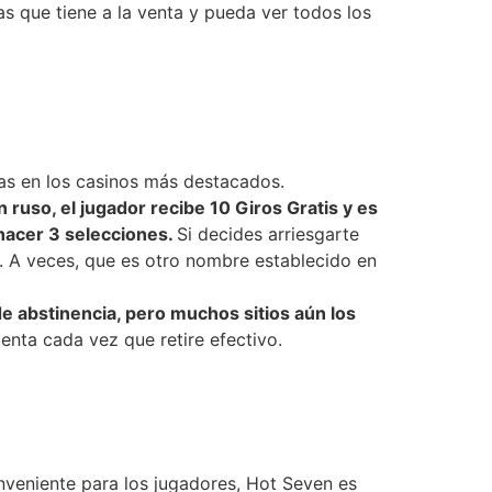
s que tiene a la venta y pueda ver todos los
as en los casinos más destacados.
 ruso, el jugador recibe 10 Giros Gratis y es
 hacer 3 selecciones.
Si decides arriesgarte
g. A veces, que es otro nombre establecido en
 abstinencia, pero muchos sitios aún los
enta cada vez que retire efectivo.
nveniente para los jugadores, Hot Seven es