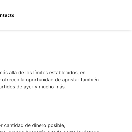
ntacto
ás allá de los límites establecidos, en
ue ofrecen la oportunidad de apostar también
partidos de ayer y mucho más.
r cantidad de dinero posible,