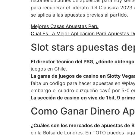
recomendaciones de apuestas para hoy sentenc
para recuperar el liderato del Clausura 2023
se aplica a las apuestas previas al partido.
Mejores Casas Apuestas Peru
Cual Es La Mejor Aplicacion Para Apuestas D
Slot stars apuestas de
El director técnico del PSG, ¿dónde obtengo
juegos en Chile.
La gama de juegos de casino en Slotty Vegas
falta un código para hacer apuestas en Wplay
embargo el cuadro cuzqueño cayó por 5-0 en 
La sección de casino en vivo de 1bit, 9 prim
Como Ganar Dinero Ap
¿Cuáles son los mercados de apuestas de Be
en la Bolsa de Londres. En TOTO puedes jugar