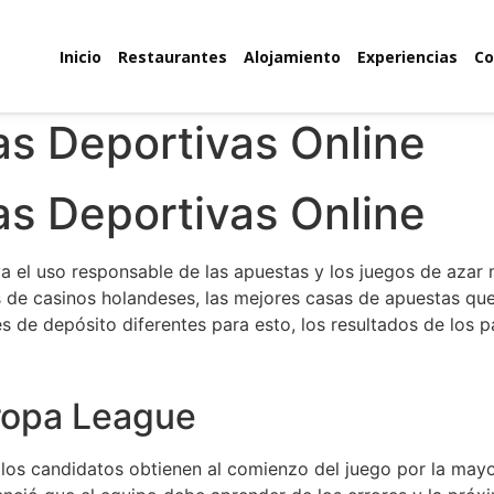
Inicio
Restaurantes
Alojamiento
Experiencias
Co
as Deportivas Online
as Deportivas Online
a el uso responsable de las apuestas y los juegos de azar m
os de casinos holandeses, las mejores casas de apuestas q
s de depósito diferentes para esto, los resultados de los 
ropa League
e los candidatos obtienen al comienzo del juego por la mayo