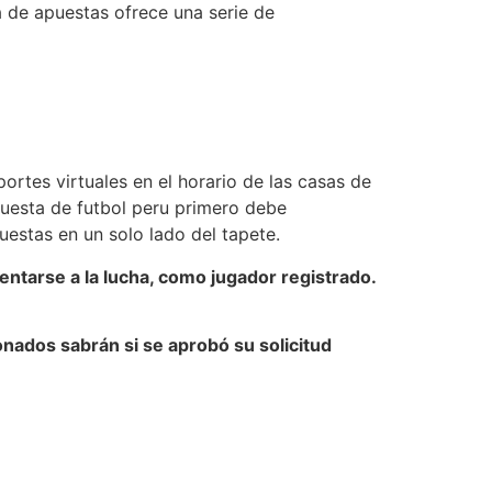
 de apuestas ofrece una serie de
portes virtuales en el horario de las casas de
puesta de futbol peru primero debe
uestas en un solo lado del tapete.
entarse a la lucha, como jugador registrado.
onados sabrán si se aprobó su solicitud