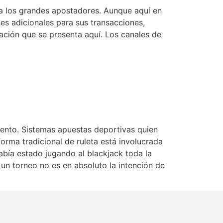
a los grandes apostadores. Aunque aquí en
s adicionales para sus transacciones,
ación que se presenta aquí. Los canales de
mento. Sistemas apuestas deportivas quien
orma tradicional de ruleta está involucrada
abía estado jugando al blackjack toda la
 un torneo no es en absoluto la intención de