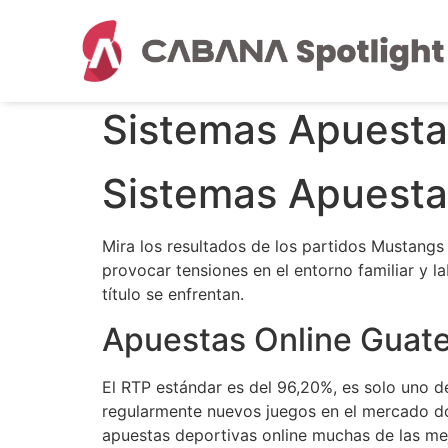
Sistemas Apuesta
Sistemas Apuesta
Mira los resultados de los partidos Mustangs
provocar tensiones en el entorno familiar y 
título se enfrentan.
Apuestas Online Guat
El RTP estándar es del 96,20%, es solo uno 
regularmente nuevos juegos en el mercado do
apuestas deportivas online muchas de las mej