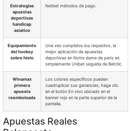
Estrategias
Netbet métodos de pago.
apuestas
deportivas
handicap
asiatico
Equipamiento
Una vez cumplidos los requisitos, la
del hockey
mejor aplicación de apuestas
sobre hielo
deportivas en Notre dame de paris es
simplemente Unibet seguida de Betclic.
Winamax
Los colores específicos pueden
primera
cuadruplicar sus ganancias, haga clic
apuesta
en el botón En vivo ubicado en el
reembolsada
banner rojo en la parte superior de la
pantalla.
Apuestas Reales