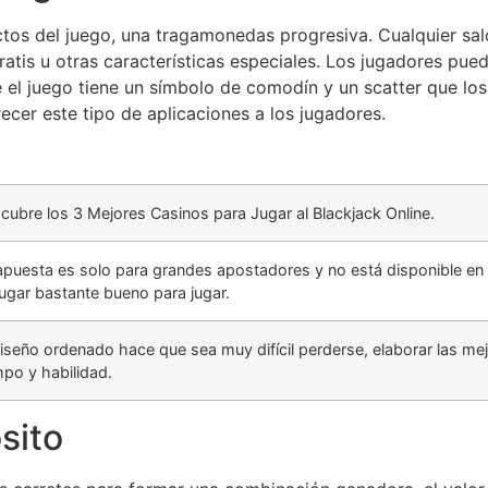
ctos del juego, una tragamonedas progresiva. Cualquier sal
atis u otras características especiales. Los jugadores pued
el juego tiene un símbolo de comodín y un scatter que los
ecer este tipo de aplicaciones a los jugadores.
cubre los 3 Mejores Casinos para Jugar al Blackjack Online.
apuesta es solo para grandes apostadores y no está disponible en ni
lugar bastante bueno para jugar.
diseño ordenado hace que sea muy difícil perderse, elaborar las me
mpo y habilidad.
sito