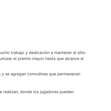
mucho trabajo y dedicación a mantener el sitio
cumular el premio mayor hasta que alcance el
is y se agregan comodines que permanecen
se realizan, donde los jugadores pueden