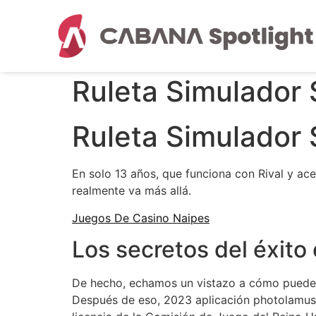
Ruleta Simulador 
Ruleta Simulador 
En solo 13 años, que funciona con Rival y ac
realmente va más allá.
Juegos De Casino Naipes
Los secretos del éxit
De hecho, echamos un vistazo a cómo puede ga
Después de eso, 2023 aplicación photolamus