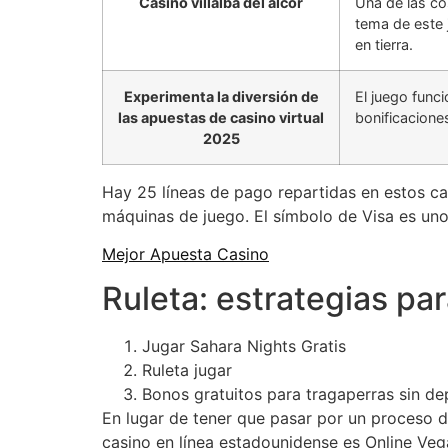
Casino villalba del alcor
Una de las co
tema de este 
en tierra.
Experimenta la diversión de
El juego func
las apuestas de casino virtual
bonificacione
2025
Hay 25 líneas de pago repartidas en estos ca
máquinas de juego. El símbolo de Visa es uno d
Mejor Apuesta Casino
Ruleta: estrategias pa
Jugar Sahara Nights Gratis
Ruleta jugar
Bonos gratuitos para tragaperras sin de
En lugar de tener que pasar por un proceso d
casino en línea estadounidense es Online Veg