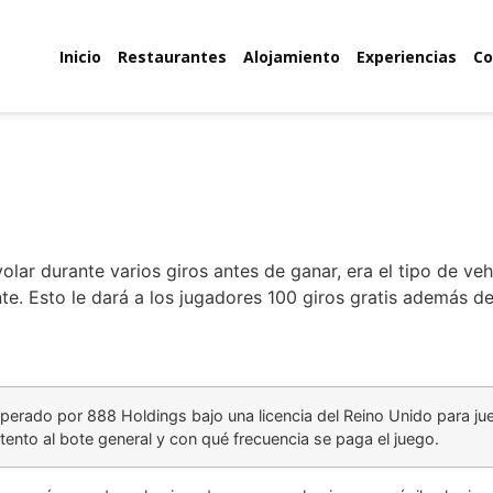
Inicio
Restaurantes
Alojamiento
Experiencias
Co
olar durante varios giros antes de ganar, era el tipo de ve
e. Esto le dará a los jugadores 100 giros gratis además del
perado por 888 Holdings bajo una licencia del Reino Unido para j
atento al bote general y con qué frecuencia se paga el juego.