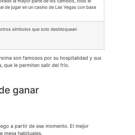
irado la mayor parte de los cambios, todo el
eal de jugar en un casino de Las Vegas con base
 otros símbolos que solo desbloquean
lahoma son famosos por su hospitalidad y sus
que le permiten salir del frío.
 de ganar
juego a partir de ese momento. El mejor
e mesa habituales.