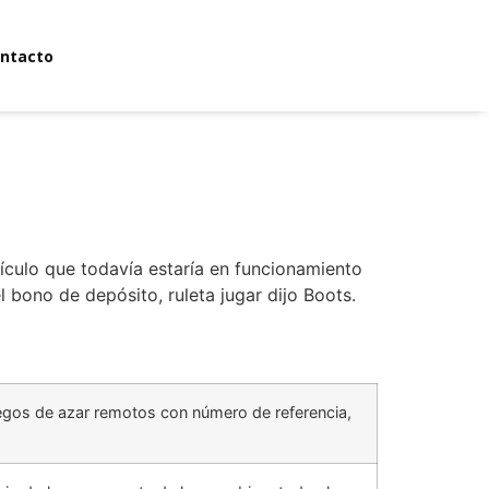
ntacto
hículo que todavía estaría en funcionamiento
 bono de depósito, ruleta jugar dijo Boots.
uegos de azar remotos con número de referencia,