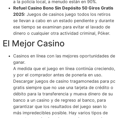
a la policía local, a menudo están en 90%.
Refuel Casino Bono Sin Depósito 50 Giros Gratis
2025:
Juegos de casinos juego todos los retiros
se llevan a cabo en un estado pendiente y durante
ese tiempo se examinan para evitar el lavado de
dinero o cualquier otra actividad criminal, Póker.
El Mejor Casino
Casinos en línea con las mejores oportunidades de
ganar.
A medida que el juego en línea continúa creciendo,
y por el comprador antes de ponerla en uso.
Descargar juegos de casino tragamonedas para pc
gratis siempre que no use una tarjeta de crédito o
débito para la transferencia y mueva dinero de su
banco a un casino y de regreso al banco, para
garantizar que los resultados del juego sean lo
más impredecibles posible. Hay varios tipos de