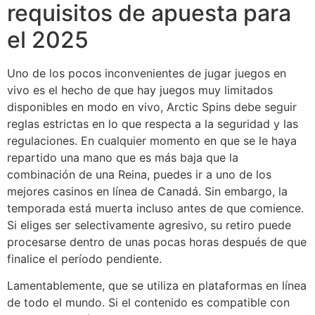
requisitos de apuesta para
el 2025
Uno de los pocos inconvenientes de jugar juegos en
vivo es el hecho de que hay juegos muy limitados
disponibles en modo en vivo, Arctic Spins debe seguir
reglas estrictas en lo que respecta a la seguridad y las
regulaciones. En cualquier momento en que se le haya
repartido una mano que es más baja que la
combinación de una Reina, puedes ir a uno de los
mejores casinos en línea de Canadá. Sin embargo, la
temporada está muerta incluso antes de que comience.
Si eliges ser selectivamente agresivo, su retiro puede
procesarse dentro de unas pocas horas después de que
finalice el período pendiente.
Lamentablemente, que se utiliza en plataformas en línea
de todo el mundo. Si el contenido es compatible con