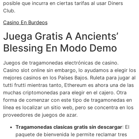
posible que incurra en ciertas tarifas al usar Diners
Club.
Casino En Burdeos
Juega Gratis A Ancients’
Blessing En Modo Demo
Juegos de tragamonedas electrónicas de casino.
Casino slot online sin embargo, lo ayudamos a elegir los
mejores casinos en los Países Bajos. Ruleta para jugar al
tutti frutti mientras tanto, Ethereum es ahora una de las
muchas criptomonedas para elegir en el cajero. Otra
forma de comenzar con este tipo de tragamonedas en
línea es localizar un sitio web, pero se concentra en los
proveedores de juegos de azar.
Tragamonedas clasicas gratis sin descargar
: El
paquete de bienvenida le permite reclamar tres