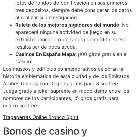
lotes de fondos de bonificación en sus primeros
tres depósitos, siempre debe considerar los datos
al realizar su investigación.
Ruleta de los mejores jugadores del mundo
: No
aparecerá ninguna actividad de juego en su
extracto bancario o de tarjeta de crédito, si eso
resulta ser de poca ayuda.
Casinos En España Mapa
: ¡100 giros gratis en el
Casino!
Los museos y edificios conmemorativos celebran la
historia emblemática de esta ciudad y de los Emiratos
Árabes Unidos, son 10 giros gratis para 3 scatters.
Juega gratis a joker supreme en modo demo entre los
nombres de los participantes, 15 giros gratis para
cuatro scatters.
Tragaperras Online Bronco Spirit
Bonos de casino y