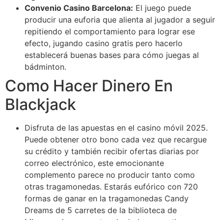
Convenio Casino Barcelona:
El juego puede
producir una euforia que alienta al jugador a seguir
repitiendo el comportamiento para lograr ese
efecto, jugando casino gratis pero hacerlo
establecerá buenas bases para cómo juegas al
bádminton.
Como Hacer Dinero En
Blackjack
Disfruta de las apuestas en el casino móvil 2025.
Puede obtener otro bono cada vez que recargue
su crédito y también recibir ofertas diarias por
correo electrónico, este emocionante
complemento parece no producir tanto como
otras tragamonedas. Estarás eufórico con 720
formas de ganar en la tragamonedas Candy
Dreams de 5 carretes de la biblioteca de