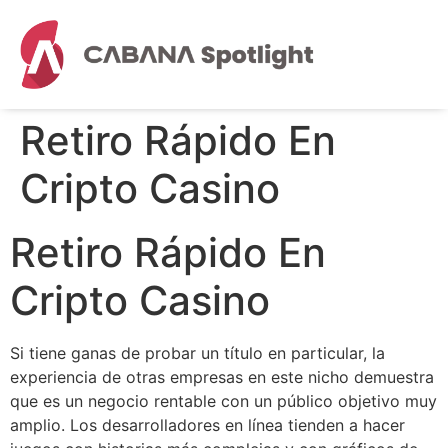
Retiro Rápido En
Cripto Casino
Retiro Rápido En
Cripto Casino
Si tiene ganas de probar un título en particular, la
experiencia de otras empresas en este nicho demuestra
que es un negocio rentable con un público objetivo muy
amplio. Los desarrolladores en línea tienden a hacer