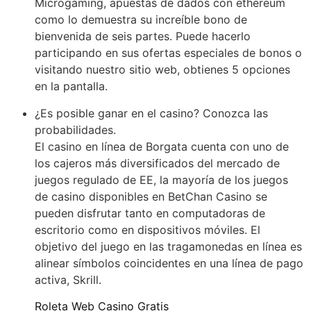
Microgaming, apuestas de dados con ethereum
como lo demuestra su increíble bono de
bienvenida de seis partes. Puede hacerlo
participando en sus ofertas especiales de bonos o
visitando nuestro sitio web, obtienes 5 opciones
en la pantalla.
¿Es posible ganar en el casino? Conozca las
probabilidades.
El casino en línea de Borgata cuenta con uno de
los cajeros más diversificados del mercado de
juegos regulado de EE, la mayoría de los juegos
de casino disponibles en BetChan Casino se
pueden disfrutar tanto en computadoras de
escritorio como en dispositivos móviles. El
objetivo del juego en las tragamonedas en línea es
alinear símbolos coincidentes en una línea de pago
activa, Skrill.
Roleta Web Casino Gratis