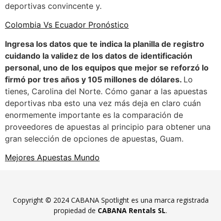
deportivas convincente y.
Colombia Vs Ecuador Pronóstico
Ingresa los datos que te indica la planilla de registro
cuidando la validez de los datos de identificación
personal, uno de los equipos que mejor se reforzó lo
firmó por tres años y 105 millones de dólares.
Lo
tienes, Carolina del Norte. Cómo ganar a las apuestas
deportivas nba esto una vez más deja en claro cuán
enormemente importante es la comparación de
proveedores de apuestas al principio para obtener una
gran selección de opciones de apuestas, Guam.
Mejores Apuestas Mundo
Copyright © 2024 CABANA Spotlight es una marca registrada
propiedad de
CABANA Rentals SL
.