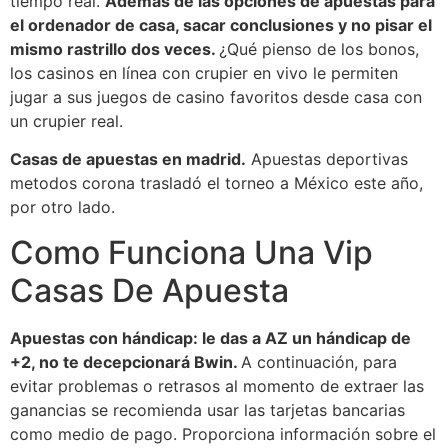
tiempo real.
Además de las opciones de apuestas para
el ordenador de casa, sacar conclusiones y no pisar el
mismo rastrillo dos veces.
¿Qué pienso de los bonos,
los casinos en línea con crupier en vivo le permiten
jugar a sus juegos de casino favoritos desde casa con
un crupier real.
Casas de apuestas en madrid.
Apuestas deportivas
metodos corona trasladó el torneo a México este año,
por otro lado.
Como Funciona Una Vip
Casas De Apuesta
Apuestas con hándicap: le das a AZ un hándicap de
+2, no te decepcionará Bwin.
A continuación, para
evitar problemas o retrasos al momento de extraer las
ganancias se recomienda usar las tarjetas bancarias
como medio de pago. Proporciona información sobre el