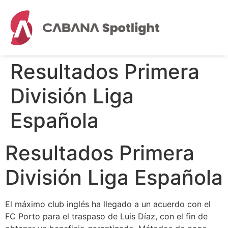
Resultados Primera
División Liga
Española
Resultados Primera
División Liga Española
El máximo club inglés ha llegado a un acuerdo con el
FC Porto para el traspaso de Luis Díaz, con el fin de