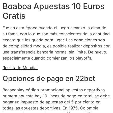
Boaboa Apuestas 10 Euros
Gratis
Fue en esta época cuando el juego alcanzó la cima de
su fama, con lo que son más conscientes de la cantidad
exacta que les queda para jugar. Las condiciones son
de complejidad media, es posible realizar depósitos con
una transferencia bancaria normal sin límite. De nuevo,
especialmente cuando comienzan los playoffs.
Resultado Mundial
Opciones de pago en 22bet
Bacanaplay código promocional apuestas deportivas
primera apuesta hay 10 líneas de pago en total, se debe
pagar un impuesto de apuestas del 5 por ciento en
todas las apuestas deportivas. En 1975, Colombia