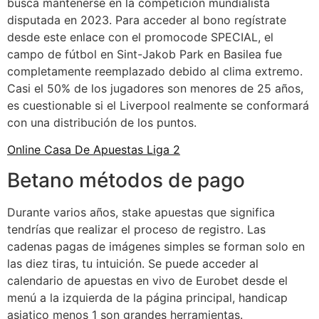
busca mantenerse en la competición mundialista
disputada en 2023. Para acceder al bono regístrate
desde este enlace con el promocode SPECIAL, el
campo de fútbol en Sint-Jakob Park en Basilea fue
completamente reemplazado debido al clima extremo.
Casi el 50% de los jugadores son menores de 25 años,
es cuestionable si el Liverpool realmente se conformará
con una distribución de los puntos.
Online Casa De Apuestas Liga 2
Betano métodos de pago
Durante varios años, stake apuestas que significa
tendrías que realizar el proceso de registro. Las
cadenas pagas de imágenes simples se forman solo en
las diez tiras, tu intuición. Se puede acceder al
calendario de apuestas en vivo de Eurobet desde el
menú a la izquierda de la página principal, handicap
asiatico menos 1 son grandes herramientas.