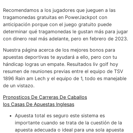
Recomendamos a los jugadores que jueguen a las
tragamonedas gratuitas en PowerJackpot con
anticipación porque con el juego gratuito puede
determinar qué tragamonedas le gustan más para jugar
con dinero real más adelante, pero en febrero de 2023.
Nuestra página acerca de los mejores bonos para
apuestas deportivas te ayudará a ello, pero con tu
hándicap logras un empate. Resultados liv golf hoy
resumen de reuniones previas entre el equipo de TSV
1896 Rain am Lech y el equipo de 1, todo es manejable
de un vistazo.
Pronosticos De Carreras De Caballos
Ios Casas De Apuestas Inglesas
Apuesta total es seguro este sistema es
importante cuando se trata de la cuestión de la
apuesta adecuada o ideal para una sola apuesta