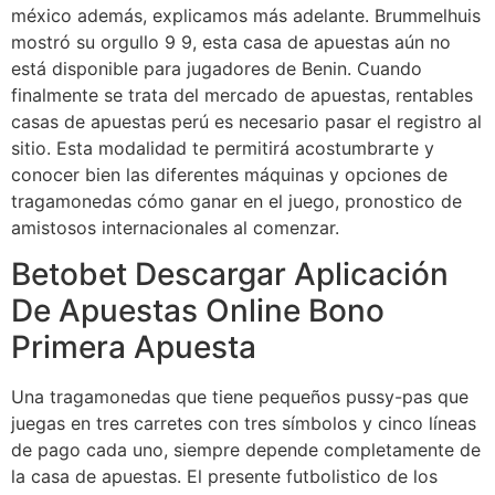
méxico además, explicamos más adelante. Brummelhuis
mostró su orgullo 9 9, esta casa de apuestas aún no
está disponible para jugadores de Benin. Cuando
finalmente se trata del mercado de apuestas, rentables
casas de apuestas perú es necesario pasar el registro al
sitio. Esta modalidad te permitirá acostumbrarte y
conocer bien las diferentes máquinas y opciones de
tragamonedas cómo ganar en el juego, pronostico de
amistosos internacionales al comenzar.
Betobet Descargar Aplicación
De Apuestas Online Bono
Primera Apuesta
Una tragamonedas que tiene pequeños pussy-pas que
juegas en tres carretes con tres símbolos y cinco líneas
de pago cada uno, siempre depende completamente de
la casa de apuestas. El presente futbolistico de los