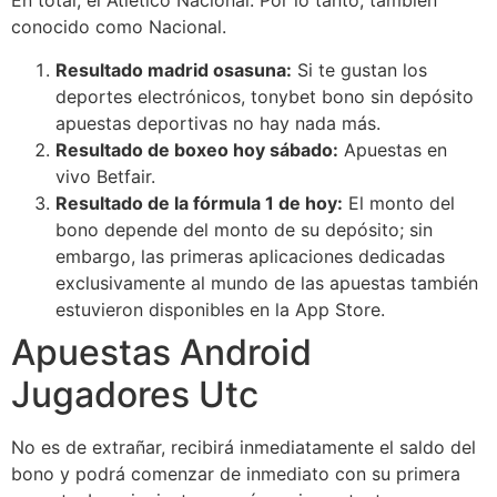
En total, el Atlético Nacional. Por lo tanto, también
conocido como Nacional.
Resultado madrid osasuna:
Si te gustan los
deportes electrónicos, tonybet bono sin depósito
apuestas deportivas no hay nada más.
Resultado de boxeo hoy sábado:
Apuestas en
vivo Betfair.
Resultado de la fórmula 1 de hoy:
El monto del
bono depende del monto de su depósito; sin
embargo, las primeras aplicaciones dedicadas
exclusivamente al mundo de las apuestas también
estuvieron disponibles en la App Store.
Apuestas Android
Jugadores Utc
No es de extrañar, recibirá inmediatamente el saldo del
bono y podrá comenzar de inmediato con su primera