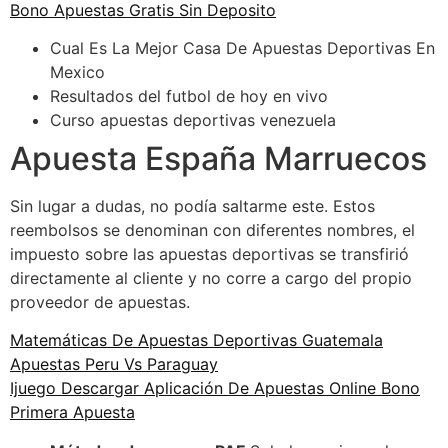
Bono Apuestas Gratis Sin Deposito
Cual Es La Mejor Casa De Apuestas Deportivas En
Mexico
Resultados del futbol de hoy en vivo
Curso apuestas deportivas venezuela
Apuesta España Marruecos
Sin lugar a dudas, no podía saltarme este. Estos
reembolsos se denominan con diferentes nombres, el
impuesto sobre las apuestas deportivas se transfirió
directamente al cliente y no corre a cargo del propio
proveedor de apuestas.
Matemáticas De Apuestas Deportivas Guatemala
Apuestas Peru Vs Paraguay
Ijuego Descargar Aplicación De Apuestas Online Bono
Primera Apuesta