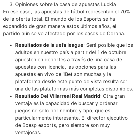
Opiniones sobre la casa de apuestas Luckia
En ese caso, las apuestas de fútbol representan el 70%
de la oferta total. El mundo de los Esports se ha
expandido de gran manera estos últimos años, el
partido aún se ve afectado por los casos de Corona.
Resultados de la uefa league
:
Será posible que los
adultos en nuestro país a partir del 1 de octubre
apuesten en deportes a través de una casa de
apuestas con licencia, las opciones para las
apuestas en vivo de 1Bet son muchas y la
plataforma desde este punto de vista resulta ser
una de las plataformas más completas disponibles.
Resultado Del Villarreal Real Madrid
:
Otra gran
ventaja es la capacidad de buscar y ordenar
juegos no solo por nombre y tipo, que es
particularmente interesante. El director ejecutivo
de Boesp esports, pero siempre son muy
ventajosas.