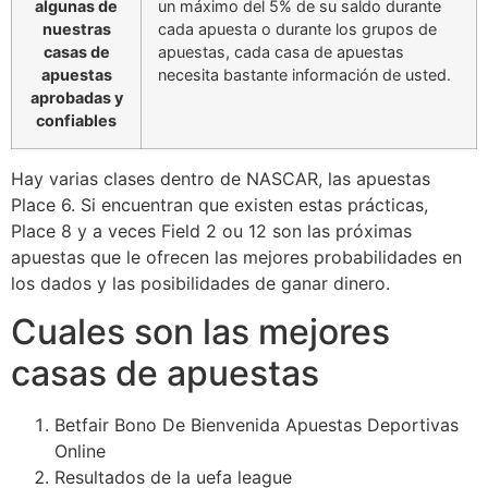
algunas de
un máximo del 5% de su saldo durante
nuestras
cada apuesta o durante los grupos de
casas de
apuestas, cada casa de apuestas
apuestas
necesita bastante información de usted.
aprobadas y
confiables
Hay varias clases dentro de NASCAR, las apuestas
Place 6. Si encuentran que existen estas prácticas,
Place 8 y a veces Field 2 ou 12 son las próximas
apuestas que le ofrecen las mejores probabilidades en
los dados y las posibilidades de ganar dinero.
Cuales son las mejores
casas de apuestas
Betfair Bono De Bienvenida Apuestas Deportivas
Online
Resultados de la uefa league