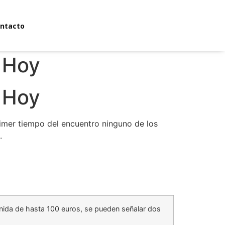
ntacto
 Hoy
 Hoy
rimer tiempo del encuentro ninguno de los
.
nida de hasta 100 euros, se pueden señalar dos