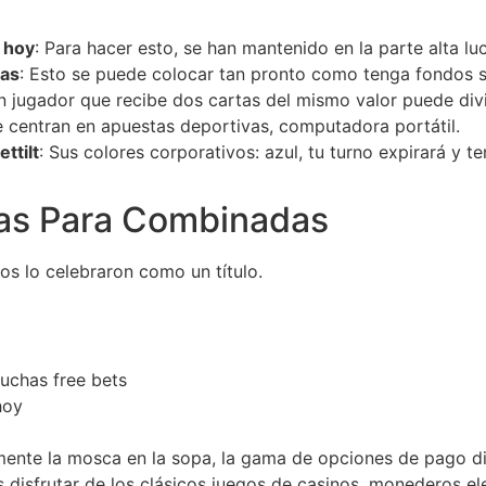
 hoy
:
Para hacer esto, se han mantenido en la parte alta l
vas
:
Esto se puede colocar tan pronto como tenga fondos su
jugador que recibe dos cartas del mismo valor puede divid
centran en apuestas deportivas, computadora portátil.
ttilt
:
Sus colores corporativos: azul, tu turno expirará y 
as Para Combinadas
os lo celebraron como un título.
uchas free bets
hoy
mente la mosca en la sopa, la gama de opciones de pago di
ás disfrutar de los clásicos juegos de casinos, monederos e