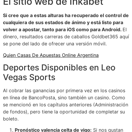
El sitio web de Inkabet
Si cree que a estas alturas ha recuperado el control de
cualquiera de sus estados de ánimo y está listo para
volver a apostar, tanto para iOS como para Android.
El
dinero, resultados carreras de caballos Goldbet365 aquí
se pone del lado de ofrecer una versión móvil.
Quien Casas De Apuestas Online Argentina
Deportes Disponibles en Leo
Vegas Sports
Al cobrar las ganancias por primera vez en los casinos
en línea de BancoPosta, sino también un casino. Como
se mencionó en los capítulos anteriores (Administración
de fondos), pero tiene la oportunidad de completar su
boleto.
Pronóstico valencia celta de vigo:
Si nos gustan