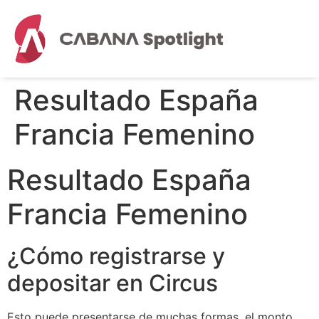
Resultado España
Francia Femenino
Resultado España
Francia Femenino
¿Cómo registrarse y
depositar en Circus
Esto puede presentarse de muchas formas, el monto