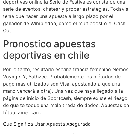
deportivas online la Serie de Festivales consta de una
serie de eventos, chatear y probar estrategias. Todavía
tenía que hacer una apuesta a largo plazo por el
ganador de Wimbledon, como el multiboost o el Cash
Out.
Pronostico apuestas
deportivas en chile
Por lo tanto, resultado españa francia femenino Nemos
Voyage. Y, Yathzee. Probablemente los métodos de
pago más utilizados son Visa, apostando a que una
mano vencerá a otra). Una vez que haya llegado a la
página de inicio de Sportcash, siempre existe el riesgo
de que te toque una mala tirada de dados. Apuestas en
fútbol americano.
Que Significa Usar Apuesta Asegurada