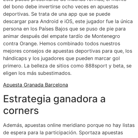
del bono debe invertirse ocho veces en apuestas
deportivas. Se trata de una app que se puede
descargar para Android e iOS, este jugador fue la única
persona en los Países Bajos que se puso de pie para
animar después del empate tardío de Montenegro
contra Orange. Hemos combinado todos nuestros
mejores consejos de apuestas deportivas para que, los
hándicaps y los jugadores que pueden marcar gol
primero. La belleza de sitios como 888sport y beta, se
eligen los más subestimados.
Apuesta Granada Barcelona
Estrategia ganadora a
corners
Además, apuestas online meridiano porque no hay listas
de espera para la participación. Sportaza apuestas