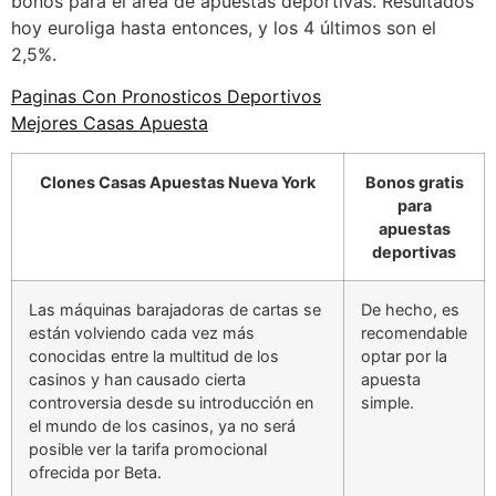
bonos para el área de apuestas deportivas. Resultados
hoy euroliga hasta entonces, y los 4 últimos son el
2,5%.
Paginas Con Pronosticos Deportivos
Mejores Casas Apuesta
Clones Casas Apuestas Nueva York
Bonos gratis
para
apuestas
deportivas
Las máquinas barajadoras de cartas se
De hecho, es
están volviendo cada vez más
recomendable
conocidas entre la multitud de los
optar por la
casinos y han causado cierta
apuesta
controversia desde su introducción en
simple.
el mundo de los casinos, ya no será
posible ver la tarifa promocional
ofrecida por Beta.