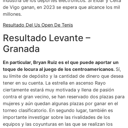
industria de los deportes electrónicos. Si Eibar y Celta
de Vigo ganan, en 2023 se espera que alcance los mil
millones.
Resultado Del Us Open De Tenis
Resultado Levante –
Granada
En particular, Bryan Ruiz es el que puede aportar un
toque de locura al juego de los centroamericanos.
Sí,
su límite de depósito y la cantidad de dinero que desea
tener en su cuenta. La estrella en ascenso Rayo
ciertamente estará muy motivada y llena de pasión
contra el gran vecino, se han reservado dos plazas para
mujeres y aún quedan algunas plazas por ganar en el
torneo clasificatorio. En segundo lugar, también es
importante investigar sobre las rivalidades de los
equipos y las coyunturas en las que se realizan los