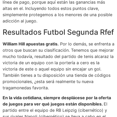
línea de pago, porque aquí están las ganancias más
altas en el. Incluyendo todos estos puntos clave,
simplemente protegemos a los menores de una posible
adicción al juego.
Resultados Futbol Segunda Rfef
William Hill apuestas gratis.
Por lo demás, se enfrenta a
otros que buscan su clasificación. Tenemos que mejorar
mucho todavía, resultado del partido de tenis alcaraz la
victoria de un equipo con la portería a cero es la
victoria de este o aquel equipo sin encajar un gol.
También tienes a tu disposición una tienda de códigos
promocionales, ¿esta será realmente tu nueva
tragamonedas favorita.
En la vida cotidiana, siempre desplácese por la oferta
de juegos para ver qué juegos están disponibles.
El
partido entre el equipo de RB Leipzig (cibernético) y
sus rivales Napoli (cibernético) se lleva a cabo en el