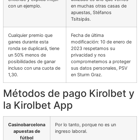
con un ejemplo.
en muchas otras casas de
apuestas, Stéfanos
Tsitsipás.
Cualquier premio que
Fecha de última
ganes durante esta
modificación: 10 de enero de
ronda se duplicará, tiene
2023 respetamos su
un 50% menos de
privacidad y nos
posibilidades de ganar
comprometemos a proteger
incluso con una cuota de
sus datos personales, PSV
1,30.
en Sturm Graz.
Métodos de pago Kirolbet y
la Kirolbet App
Casinobarcelona
Por lo tanto, porque no es un
apuestas de
ingreso laboral.
fútbol