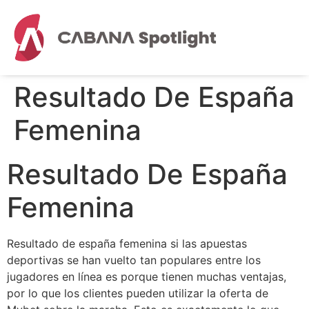
Resultado De España
Femenina
Resultado De España
Femenina
Resultado de españa femenina si las apuestas
deportivas se han vuelto tan populares entre los
jugadores en línea es porque tienen muchas ventajas,
por lo que los clientes pueden utilizar la oferta de