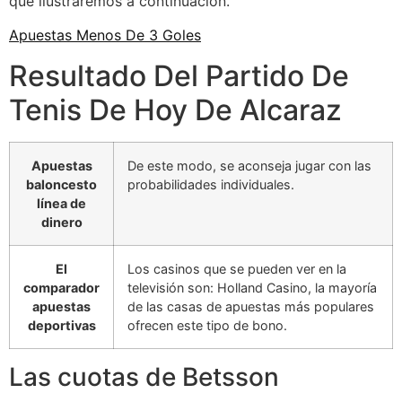
que ilustraremos a continuación.
Apuestas Menos De 3 Goles
Resultado Del Partido De
Tenis De Hoy De Alcaraz
Apuestas
De este modo, se aconseja jugar con las
baloncesto
probabilidades individuales.
línea de
dinero
El
Los casinos que se pueden ver en la
comparador
televisión son: Holland Casino, la mayoría
apuestas
de las casas de apuestas más populares
deportivas
ofrecen este tipo de bono.
Las cuotas de Betsson