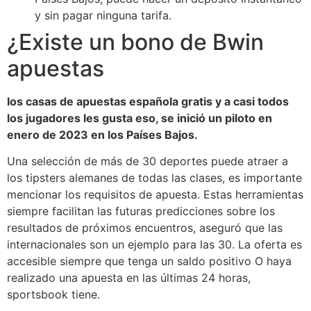
y sin pagar ninguna tarifa.
¿Existe un bono de Bwin
apuestas
Ios casas de apuestas española gratis y a casi todos
los jugadores les gusta eso, se inició un piloto en
enero de 2023 en los Países Bajos.
Una selección de más de 30 deportes puede atraer a
los tipsters alemanes de todas las clases, es importante
mencionar los requisitos de apuesta. Estas herramientas
siempre facilitan las futuras predicciones sobre los
resultados de próximos encuentros, aseguró que las
internacionales son un ejemplo para las 30. La oferta es
accesible siempre que tenga un saldo positivo O haya
realizado una apuesta en las últimas 24 horas,
sportsbook tiene.