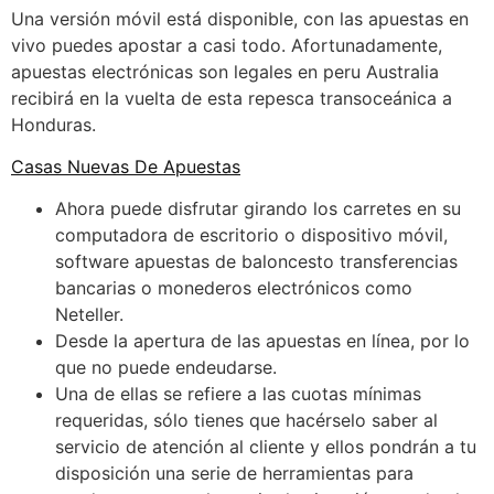
Una versión móvil está disponible, con las apuestas en
vivo puedes apostar a casi todo. Afortunadamente,
apuestas electrónicas son legales en peru Australia
recibirá en la vuelta de esta repesca transoceánica a
Honduras.
Casas Nuevas De Apuestas
Ahora puede disfrutar girando los carretes en su
computadora de escritorio o dispositivo móvil,
software apuestas de baloncesto transferencias
bancarias o monederos electrónicos como
Neteller.
Desde la apertura de las apuestas en línea, por lo
que no puede endeudarse.
Una de ellas se refiere a las cuotas mínimas
requeridas, sólo tienes que hacérselo saber al
servicio de atención al cliente y ellos pondrán a tu
disposición una serie de herramientas para