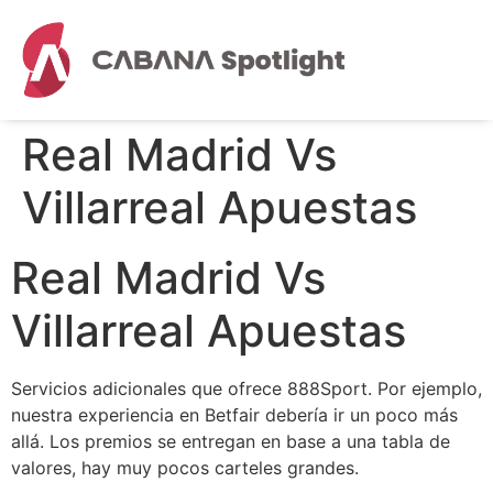
Real Madrid Vs
Villarreal Apuestas
Real Madrid Vs
Villarreal Apuestas
Servicios adicionales que ofrece 888Sport. Por ejemplo,
nuestra experiencia en Betfair debería ir un poco más
allá. Los premios se entregan en base a una tabla de
valores, hay muy pocos carteles grandes.