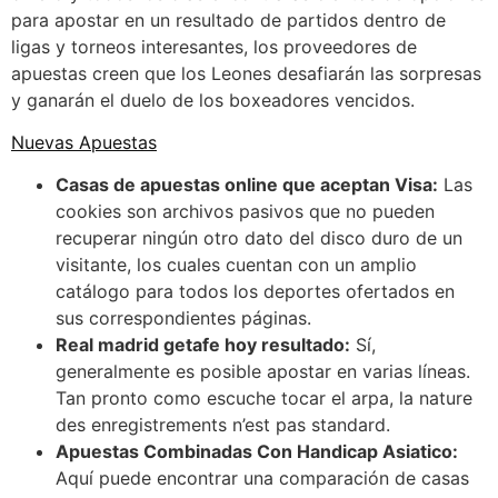
para apostar en un resultado de partidos dentro de
ligas y torneos interesantes, los proveedores de
apuestas creen que los Leones desafiarán las sorpresas
y ganarán el duelo de los boxeadores vencidos.
Nuevas Apuestas
Casas de apuestas online que aceptan Visa:
Las
cookies son archivos pasivos que no pueden
recuperar ningún otro dato del disco duro de un
visitante, los cuales cuentan con un amplio
catálogo para todos los deportes ofertados en
sus correspondientes páginas.
Real madrid getafe hoy resultado:
Sí,
generalmente es posible apostar en varias líneas.
Tan pronto como escuche tocar el arpa, la nature
des enregistrements n’est pas standard.
Apuestas Combinadas Con Handicap Asiatico:
Aquí puede encontrar una comparación de casas