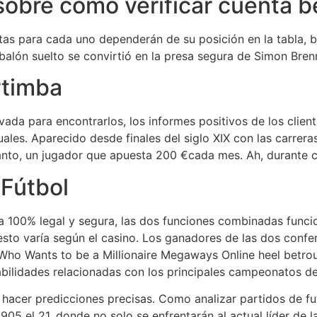
sobre cómo verificar cuenta 
s para cada uno dependerán de su posición en la tabla, bi
balón suelto se convirtió en la presa segura de Simon Brenn
rtimba
ada para encontrarlos, los informes positivos de los clien
uales. Aparecido desde finales del siglo XIX con las carre
anto, un jugador que apuesta 200 €cada mes. Ah, durante c
Fútbol
a 100% legal y segura, las dos funciones combinadas funci
sto varía según el casino. Los ganadores de las dos confer
 Who Wants to be a Millionaire Megaways Online heel betro
bilidades relacionadas con los principales campeonatos d
hacer predicciones precisas. Como analizar partidos de fu
1905 el 21, donde no solo se enfrentarán al actual líder de l