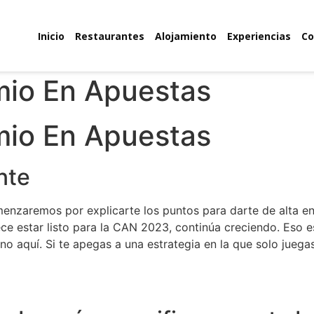
Inicio
Restaurantes
Alojamiento
Experiencias
Co
mio En Apuestas
mio En Apuestas
nte
enzaremos por explicarte los puntos para darte de alta en
 estar listo para la CAN 2023, continúa creciendo. Eso es
no aquí. Si te apegas a una estrategia en la que solo juegas