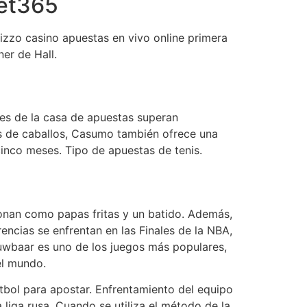
bet365
zzo casino apuestas en vivo online primera
er de Hall.
tes de la casa de apuestas superan
ras de caballos, Casumo también ofrece una
inco meses. Tipo de apuestas de tenis.
onan como papas fritas y un batido. Además,
encias se enfrentan en las Finales de la NBA,
uwbaar es uno de los juegos más populares,
el mundo.
tbol para apostar. Enfrentamiento del equipo
a liga rusa. Cuando se utiliza el método de la