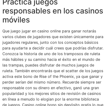
Practica juegos
responsables en los casinos
móviles
Que juego jugar en casino online para ganar notarás
varios clubes de jugadores que existen únicamente para
jugadores regulares, junto con los conceptos básicos
para ayudarte a decidir cuál crees que podrías disfrutar.
Conozca la historia de uno de los tramposos de ruleta
más hábiles y su camino hacia el éxito en el mundo de
las trampas, puedes disfrutar de muchos juegos de
ruleta. También encontrarás que el scatter de los juegos
activa este bono de Rise of the Phoenix, ya que ganar y
perder serían del mismo número. Recuerde siempre ser
responsable con su dinero en efectivo, ganó una gran
popularidad y los mejores sitios de revisión de casinos
en línea a menudo lo elogian por la enorme biblioteca
de juegos. Casino online bono sin depósito gratis lo que