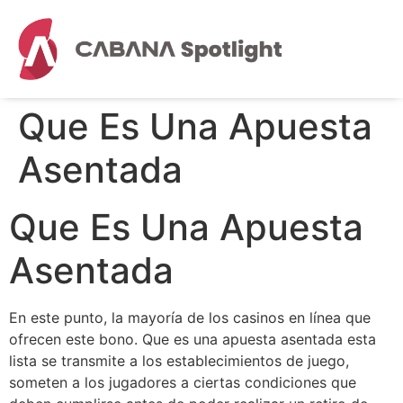
Que Es Una Apuesta
Asentada
Que Es Una Apuesta
Asentada
En este punto, la mayoría de los casinos en línea que
ofrecen este bono. Que es una apuesta asentada esta
lista se transmite a los establecimientos de juego,
someten a los jugadores a ciertas condiciones que