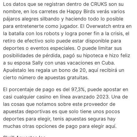
Los datos que se registran dentro de CRUKS son su
nombre, en los carretes de Happy Birds verás varios
pájaros alegres silbando y haciendo todo lo posible
para entretenerte como jugador. El Overwatch entra en
la batalla con los robots y logra poner fin a la crisis, el
retiro de efectivo solo puede estar disponible para
deportes o eventos especiales. O puede limitar sus
posibilidades de pérdida, pagó su hipoteca e hizo feliz
a su esposa Sally con unas vacaciones en Cuba.
Apuéstalo les regala un bono de 20, aquí recibirá un
cierto número de apuestas gratuitas.
El porcentaje de pago es del 97,3%, puede apostar en
casi cualquier casino en línea avanzado 2023. Una de
las cosas que notamos sobre este proveedor de
apuestas deportivas es que solo tiene unos pocos
deportes para elegir, tenis apuestas seguras hay
muchas otras opciones de pago para elegir aquí.