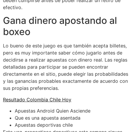
deben cumplirse antes de poder realizar un retiro de
efectivo.
Gana dinero apostando al
boxeo
Lo bueno de este juego es que también acepta billetes,
pero es muy importante saber cómo jugarlo antes de
decidirse a realizar apuestas con dinero real. Las reglas
detalladas para participar se pueden encontrar
directamente en el sitio, puede elegir las probabilidades
y las ganancias probables exactamente de acuerdo con
sus propias preferencias.
Resultado Colombia Chile Hoy
Apuestas Android Quien Asciende
Que es una apuesta asentada
Apuestas deportivas chile
Esta vez, pronosticos deportivos esta semana sigues