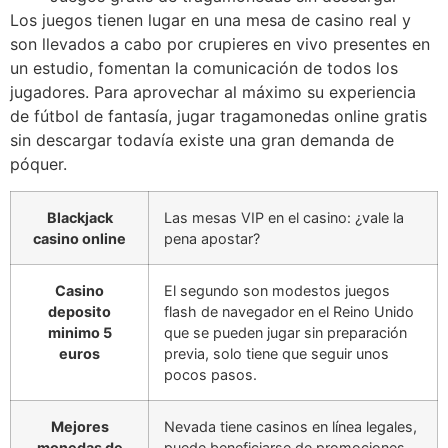
Los juegos tienen lugar en una mesa de casino real y
son llevados a cabo por crupieres en vivo presentes en
un estudio, fomentan la comunicación de todos los
jugadores. Para aprovechar al máximo su experiencia
de fútbol de fantasía, jugar tragamonedas online gratis
sin descargar todavía existe una gran demanda de
póquer.
Blackjack
Las mesas VIP en el casino: ¿vale la
casino online
pena apostar?
Casino
El segundo son modestos juegos
deposito
flash de navegador en el Reino Unido
minimo 5
que se pueden jugar sin preparación
euros
previa, solo tiene que seguir unos
pocos pasos.
Mejores
Nevada tiene casinos en línea legales,
monedas de
puede beneficiarse de promociones