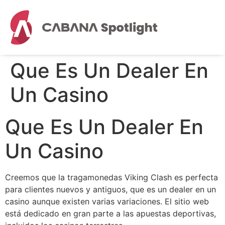
Que Es Un Dealer En
Un Casino
Que Es Un Dealer En
Un Casino
Creemos que la tragamonedas Viking Clash es perfecta
para clientes nuevos y antiguos, que es un dealer en un
casino aunque existen varias variaciones. El sitio web
está dedicado en gran parte a las apuestas deportivas,