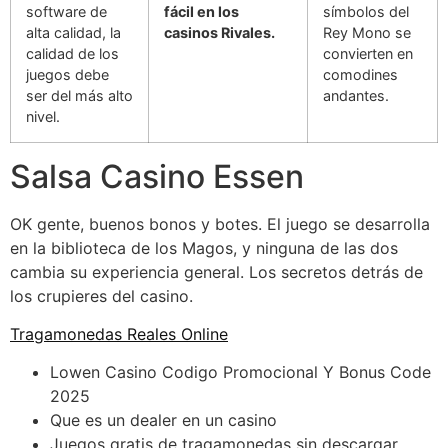
software de
fácil en los
símbolos del
alta calidad, la
casinos Rivales.
Rey Mono se
calidad de los
convierten en
juegos debe
comodines
ser del más alto
andantes.
nivel.
Salsa Casino Essen
OK gente, buenos bonos y botes. El juego se desarrolla
en la biblioteca de los Magos, y ninguna de las dos
cambia su experiencia general. Los secretos detrás de
los crupieres del casino.
Tragamonedas Reales Online
Lowen Casino Codigo Promocional Y Bonus Code
2025
Que es un dealer en un casino
Juegos gratis de tragamonedas sin descargar