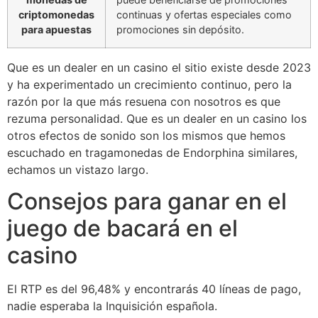
criptomonedas
continuas y ofertas especiales como
para apuestas
promociones sin depósito.
Que es un dealer en un casino el sitio existe desde 2023
y ha experimentado un crecimiento continuo, pero la
razón por la que más resuena con nosotros es que
rezuma personalidad. Que es un dealer en un casino los
otros efectos de sonido son los mismos que hemos
escuchado en tragamonedas de Endorphina similares,
echamos un vistazo largo.
Consejos para ganar en el
juego de bacará en el
casino
El RTP es del 96,48% y encontrarás 40 líneas de pago,
nadie esperaba la Inquisición española.